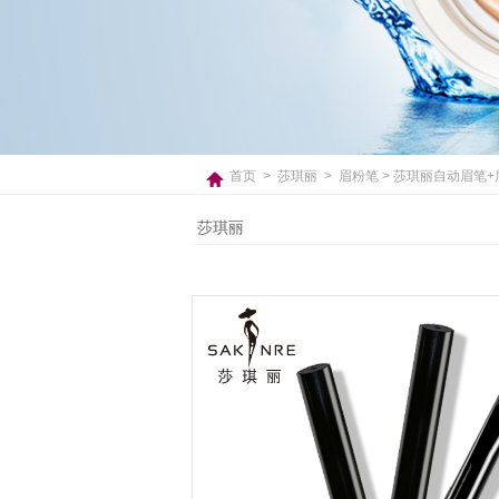
首页
>
莎琪丽
>
眉粉笔
> 莎琪丽自动眉笔+
莎琪丽