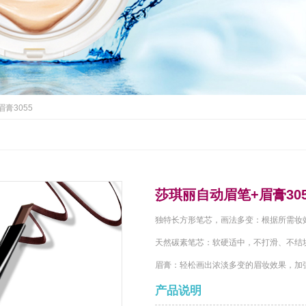
眉膏3055
莎琪丽自动眉笔+眉膏305
独特长方形笔芯，画法多变：根据所需妆
天然碳素笔芯：软硬适中，不打滑、不结
眉膏：轻松画出浓淡多变的眉妆效果，加
产品说明