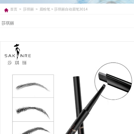
首页
>
莎琪丽
>
眉粉笔
> 莎琪丽自动眉笔3014
莎琪丽